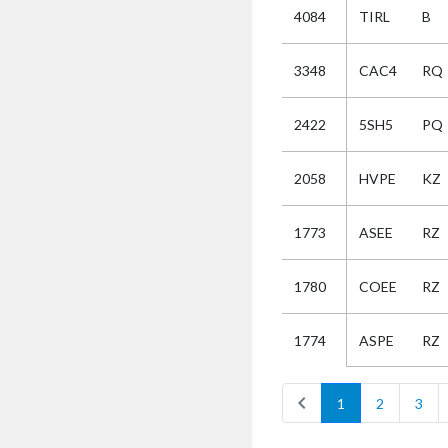
4084
TIRL
B
Selectie
3348
CAC4
RQ
Kies
2422
5SH5
PQ
AUB
Alles
2058
HVPE
KZ
Aanvraag
Uitslag
1773
ASEE
RZ
Beide
1780
COEE
RZ
ASPE
RZ
1774
chevron_left
1
2
3