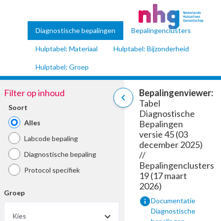
Diagnostische bepalingen
Bepalingenclusters
Hulptabel: Materiaal
Hulptabel: Bijzonderheid
Hulptabel: Groep
Filter op inhoud
Bepalingenviewer:
chevron_left
Tabel
Soort
Diagnostische
Alles
Bepalingen
versie 45 (03
Labcode bepaling
december 2025)
//
Diagnostische bepaling
Bepalingenclusters
Protocol specifiek
19 (17 maart
2026)
Groep
info
Documentatie
Diagnostische
Kies