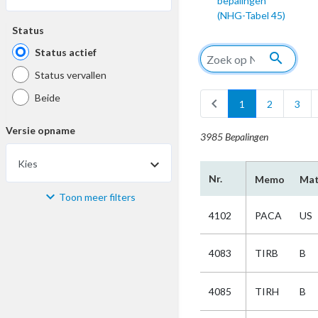
bepalingen
(NHG-Tabel 45)
Status
Status actief
search
Status vervallen
Beide
chevron_left
1
2
3
Versie opname
3985 Bepalingen
Kies
Nr.
Memo
Mat
Toon meer filters
Materiaal
4102
PACA
US
Kies
4083
TIRB
B
Bijzonderheid
4085
TIRH
B
Kies