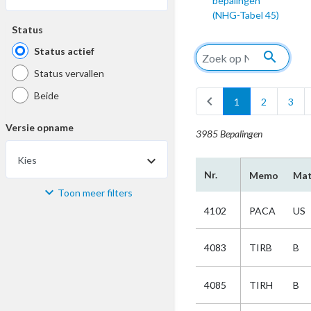
bepalingen
(NHG-Tabel 45)
Status
Status actief
search
Status vervallen
Beide
chevron_left
1
2
3
Versie opname
3985 Bepalingen
Kies
Nr.
Memo
Mat
Toon meer filters
Materiaal
4102
PACA
US
Kies
4083
TIRB
B
Bijzonderheid
4085
TIRH
B
Kies