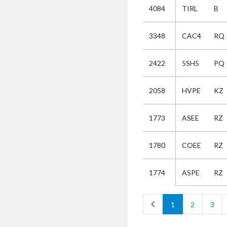
4084
TIRL
B
Selectie
3348
CAC4
RQ
Kies
2422
5SH5
PQ
AUB
Alles
2058
HVPE
KZ
Aanvraag
Uitslag
1773
ASEE
RZ
Beide
1780
COEE
RZ
ASPE
RZ
1774
chevron_left
1
2
3