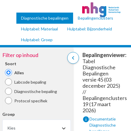
Diagnostische bepalingen
Bepalingenclusters
Hulptabel: Materiaal
Hulptabel: Bijzonderheid
Hulptabel: Groep
Filter op inhoud
Bepalingenviewer:
chevron_left
Tabel
Soort
Diagnostische
Alles
Bepalingen
versie 45 (03
Labcode bepaling
december 2025)
//
Diagnostische bepaling
Bepalingenclusters
Protocol specifiek
19 (17 maart
2026)
Groep
info
Documentatie
Diagnostische
Kies